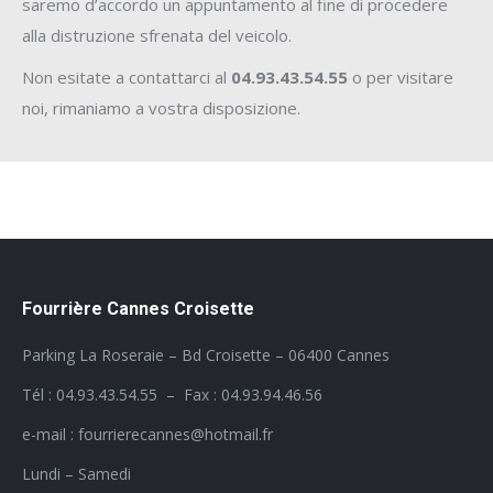
saremo d’accordo un appuntamento al fine di procedere
alla distruzione sfrenata del veicolo.
Non esitate a contattarci al
04.93.43.54.55
o per visitare
noi, rimaniamo a vostra disposizione.
Fourrière Cannes Croisette
Parking La Roseraie – Bd Croisette – 06400 Cannes
Tél : 04.93.43.54.55 – Fax : 04.93.94.46.56
e-mail : fourrierecannes@hotmail.fr
Lundi – Samedi