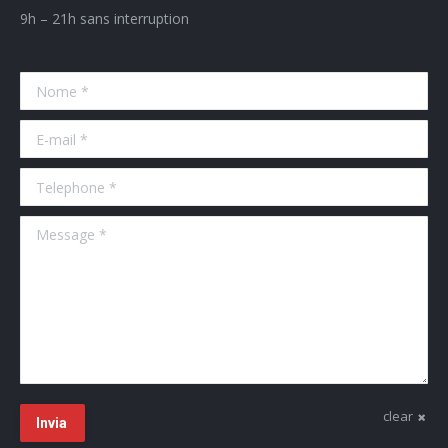
9h – 21h sans interruption
Nome *
E-mail *
Telephone *
Message *
clear
Invia