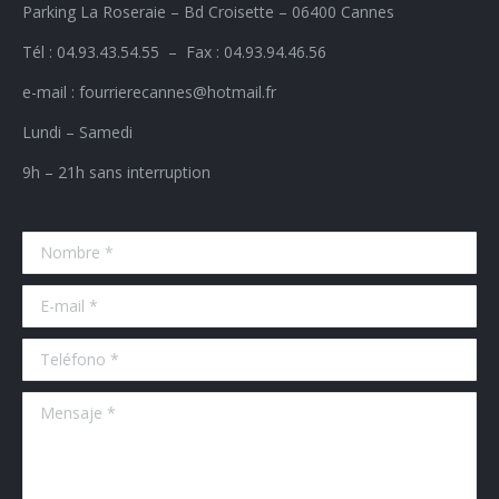
Parking La Roseraie – Bd Croisette – 06400 Cannes
Tél : 04.93.43.54.55 – Fax : 04.93.94.46.56
e-mail : fourrierecannes@hotmail.fr
Lundi – Samedi
9h – 21h sans interruption
Nombre *
E-mail *
Teléfono *
Mensaje *